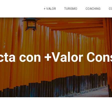
+ VALOR
TURISMO
COACHING
C
ta con +Valor Con